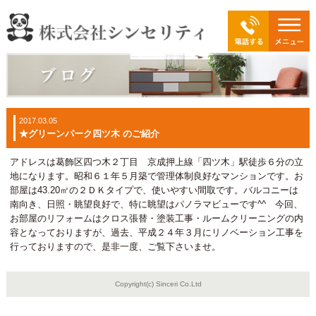
2017.03.05
★グリーンパーク四ツ木 のご紹介
アドレスは葛飾区四つ木２丁目 京成押上線「四ツ木」駅徒歩６分の立
地になります。昭和６１年５月築で管理体制良好なマンションです。お
部屋は43.20㎡の２ＤＫタイプで、使いやすい間取です。バルコニーは
南向き、日照・眺望良好で、特に眺望はパノラマビューです^^ 今回、
お部屋のリフォームはクロス張替・塗装工事・ルームクリーニングの内
容となっておりますが、過去、平成２４年３月にリノベーション工事を
行っておりますので、是非一度、ご覧下さいませ。
Copyright(c) Sinceri Co.Ltd