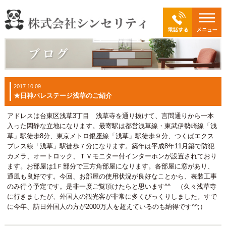
2017.10.09
★日神パレステージ浅草のご紹介
アドレスは台東区浅草3丁目 浅草寺を通り抜けて、言問通りから一本
入った閑静な立地になります。最寄駅は都営浅草線・東武伊勢崎線「浅
草」駅徒歩8分、東京メトロ銀座線「浅草」駅徒歩９分、つくばエクス
プレス線「浅草」駅徒歩７分になります。築年は平成8年11月築で防犯
カメラ、オートロック、ＴＶモニター付インターホンが設置されており
ます。お部屋は1Ｆ部分で三方角部屋になります。各部屋に窓があり、
通風も良好です。今回、お部屋の使用状況が良好なことから、表装工事
のみ行う予定です。是非一度ご覧頂けたらと思います^^ （久々浅草寺
に行きましたが、外国人の観光客が非常に多くびっくりしました。すで
に今年、訪日外国人の方が2000万人を超えているのも納得です^^;）